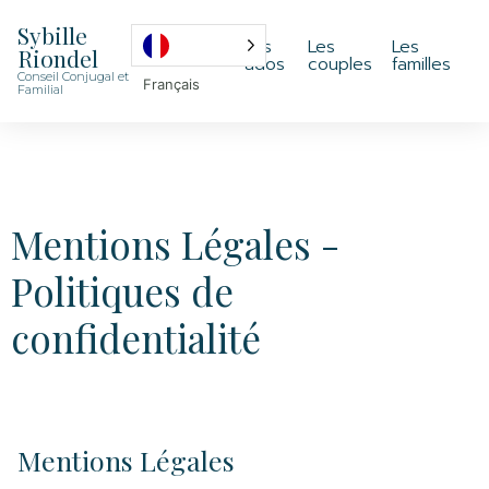
Sybille
Les
Les
Les
Riondel
ados
couples
familles
Conseil Conjugal et
Français
Familial
Mentions Légales -
Politiques de
confidentialité
Mentions Légales