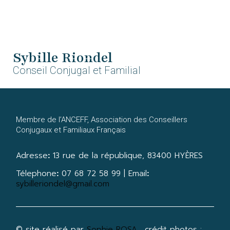
Sybille Riondel
Conseil Conjugal et Familial
Membre de l’ANCEFF, A
ssociation des Conseillers
Conjugaux et Familiaux Français
Adresse
:
13 rue de la république, 83400 HYÈRES
Télephone
:
07 68 72 58 99 |
Email
:
sybilleriondel@gmail.com
© site réalisé par
Sophie ROSA
. crédit photos :